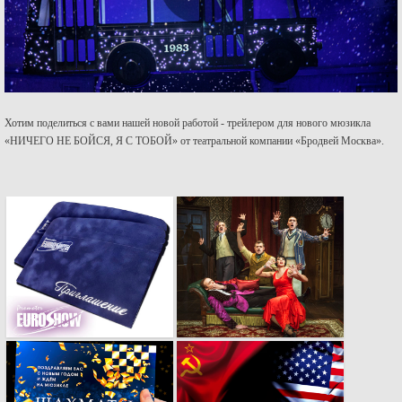
Хотим поделиться с вами нашей новой работой - трейлером для нового мюзикла
«НИЧЕГО НЕ БОЙСЯ, Я С ТОБОЙ» от театральной компании «Бродвей Москва».
Конверты из
Рекламный ролик
бархатной тёмно-
спектакля «Самая
синей бумаги с
смешная комедия о
серебряным
том, как ШОУ
тиснением
ПОШЛО НЕ ТАК».
Новогодняя
Новый кей-вижуал