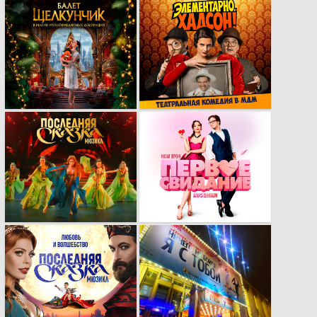
Разработка
Новый кей-вижуал
визуального стиля
музыкальной
для
комедии
мультимедийного
«Элементарно,
балета
Хадсон!»
«Щелкунчик»
Трейлер мюзикла
Новый кей-вижуал
«Последняя сказка»
мюзикла «Первое
свидание»
Обновление
Рекламная кампания
кейвижуала для
секрет-мюзикла
мюзикла
«Ничего не бойся, я
«Последняя сказка»
с тобой»
на основе