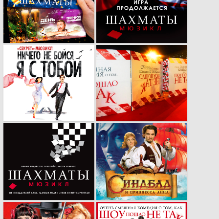
адаптация кей-
мюзикла
вижуалов мюзиклов
«Шахматы»
для сувенирной
полиграфии
Кей-вижуал нового
Оформление
мюзикла от
премьеры спектакля
компании «Бродвей
«Очень смешная
Москва».
комедия о том, как
ШОУ ПОШЛО НЕ
ТАК»
Рекламная кампания
Герои восточной
мюзикла
сказки: от идеи до
«Шахматы» в
воплощения.
России