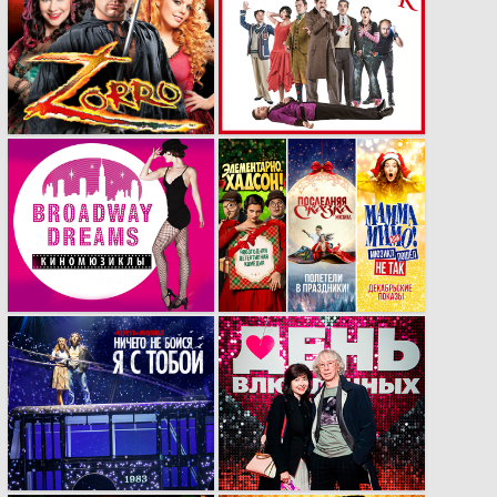
Рекламная кампания
Масштабная
мюзикла «ZORRO»
рекламная кампания
спектакля «Очень
смешная комедия о
том, как ШОУ
ПОШЛО НЕ
ТАК».Что было
сделано?
Подробный обзор.
​Рекламные
Новогодние
материалы для
вижуалы мюзиклов
компании «Бродвей
«Последняя сказка»,
Москва»​
«Элементарно,
Хадсон»​​ и «Мамма
Мимо» в МДМ
Рекламный ролик
Премьера мюзикла
мюзикла «НИЧЕГО
за столиками «День
НЕ БОЙСЯ, Я С
влюбленных».
ТОБОЙ»