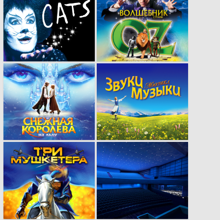
Умение работать с
Реклама, способная
известными
заворожить своим
брендами.
исполнением.
Мы умеем найти
Грамотно выбранное
нужный подход к
стилистическое
рекламе.
исполнение
рекламы.
Проведение
Деликатное
оригинальных
преображение,
рекламных
которое принесло
кампаний от начала
популярность.
до конца.