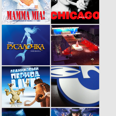
кампания в
реклама для сферы
несколько этапов.
развлечений.
Воплощение
Новый взгляд на
атмосферы сказки в
привычные вещи.
рекламе.
Сенсационная
Оформление
реклама для
мероприятий любой
сенсационных
сложности и
проектов.
направленности.