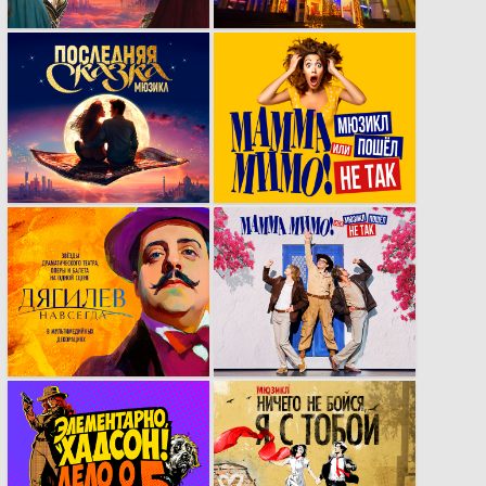
фотосессии
разработка
МАММА МИМО.
кейвижуала для
Концепция,
мюзикла
нейминг, логотип,
«Последняя сказка»
визуал, сайт.
Визуальный стиль,
МАММА МИМО.
афиши и
Серия пародийных
мультимедийный
постеров для
контент для
репертуара
мультижанрового
легендарного
спектакля ​​«Дягилев
Семиозёрского
навсегда».
театра «​
Отверженные».
кейвижуал в стиле
летний кей-вижуал
комикса нового
мюзикла «Ничего не
мюзикла
бойся, я с тобой» с