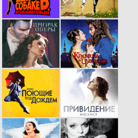
«Элементарно,
стиле стрит-арта
Хадсон или дело о
собаке Б.»
Рекламная кампания
Рекламная
мюзикла «Призрак
кампания,
Оперы»
доказавшая свою
эффективность.
Профессиональная
Рекламная кампания
адаптация
мюзикла
легендарного
«Привидение»​.
брэнда.
Яркая рекламная
Яркая и эпатажная