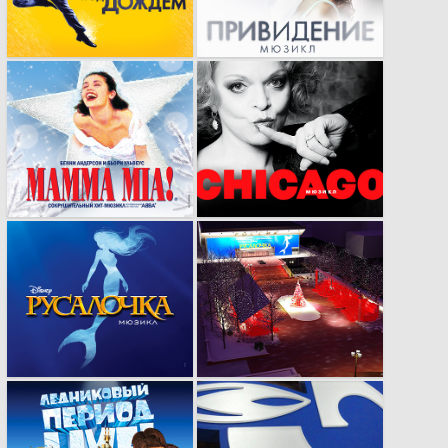
брэнда.
Яркая рекламная
Яркая и эпатажная
кампания в
реклама для сферы
несколько этапов.
развлечений.
Воплощение
Новый взгляд на
атмосферы сказки в
привычные вещи.
рекламе.
Сенсационная
Оформление