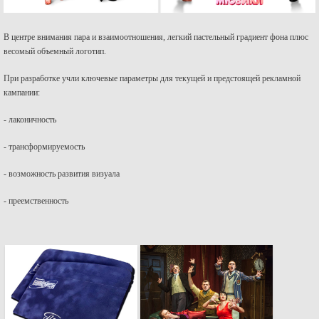
В центре внимания пара и взаимоотношения, легкий пастельный градиент фона плюс
весомый объемный логотип.
При разработке учли ключевые параметры для текущей и предстоящей рекламной
кампании:
- лаконичность
- трансформируемость
- возможность развития визуала
- преемственность
Конверты из
Рекламный ролик
бархатной тёмно-
спектакля «Самая
синей бумаги с
смешная комедия о