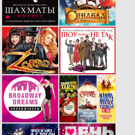
«Шахматы» в
воплощения.
России
Рекламная кампания
Масштабная
мюзикла «ZORRO»
рекламная кампания
спектакля «Очень
смешная комедия о
том, как ШОУ
ПОШЛО НЕ
ТАК».Что было
сделано?
Подробный обзор.
​Рекламные
Новогодние
материалы для
вижуалы мюзиклов
компании «Бродвей
«Последняя сказка»,
Москва»​
«Элементарно,
Хадсон»​​ и «Мамма
Мимо» в МДМ