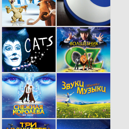
реклама для
мероприятий любой
сенсационных
сложности и
проектов.
направленности.
Умение работать с
Реклама, способная
известными
заворожить своим
брендами.
исполнением.
Мы умеем найти
Грамотно выбранное
нужный подход к
стилистическое
рекламе.
исполнение
рекламы.