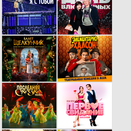
Рекламный ролик
Премьера мюзикла
мюзикла «НИЧЕГО
за столиками «День
НЕ БОЙСЯ, Я С
влюбленных».
ТОБОЙ»
Разработка
Новый кей-вижуал
визуального стиля
музыкальной
для
комедии
мультимедийного
«Элементарно,
балета
Хадсон!»
«Щелкунчик»
Трейлер мюзикла
Новый кей-вижуал
«Последняя сказка»
мюзикла «Первое
свидание»