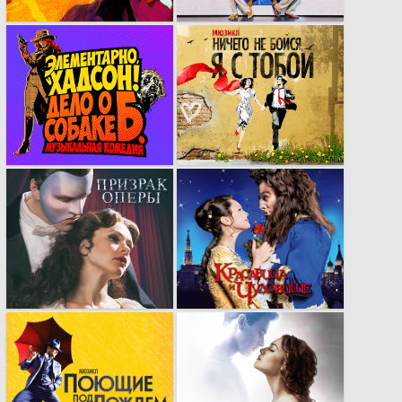
спектакля ​​«Дягилев
Семиозёрского
навсегда».
театра «​
Отверженные».
кейвижуал в стиле
летний кей-вижуал
комикса нового
мюзикла «Ничего не
мюзикла
бойся, я с тобой» с
«Элементарно,
стиле стрит-арта
Хадсон или дело о
собаке Б.»
Рекламная кампания
Рекламная
мюзикла «Призрак
кампания,
Оперы»
доказавшая свою
эффективность.
Профессиональная
Рекламная кампания
адаптация
мюзикла
легендарного
«Привидение»​.