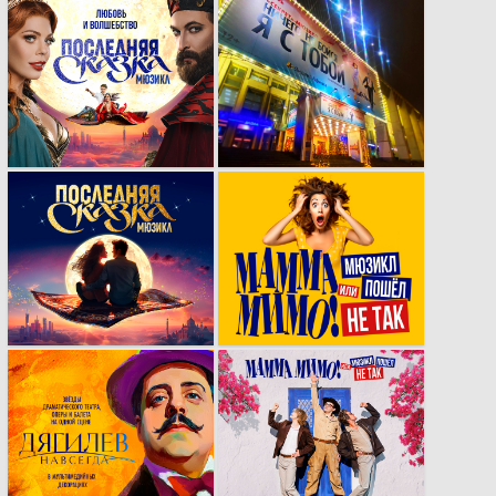
Обновление
Рекламная кампания
кейвижуала для
секрет-мюзикла
мюзикла
«Ничего не бойся, я
«Последняя сказка»
с тобой»
на основе
фотосессии
разработка
МАММА МИМО.
кейвижуала для
Концепция,
мюзикла
нейминг, логотип,
«Последняя сказка»
визуал, сайт.
Визуальный стиль,
МАММА МИМО.
афиши и
Серия пародийных
мультимедийный
постеров для
контент для
репертуара
мультижанрового
легендарного