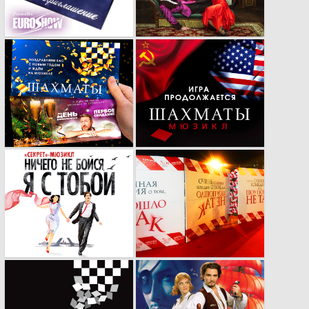
серебряным
том, как ШОУ
тиснением
ПОШЛО НЕ ТАК».
Новогодняя
Новый кей-вижуал
адаптация кей-
мюзикла
вижуалов мюзиклов
«Шахматы»
для сувенирной
полиграфии
Кей-вижуал нового
Оформление
мюзикла от
премьеры спектакля
компании «Бродвей
«Очень смешная
Москва».
комедия о том, как
ШОУ ПОШЛО НЕ
ТАК»
Рекламная кампания
Герои восточной
мюзикла
сказки: от идеи до