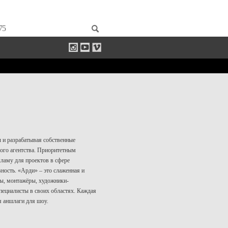
75
ы и разрабатывая собственные
ого агентства. Приоритетным
кламу для проектов в сфере
ность. «Арди» – это слаженная и
ры, монтажёры, художники-
пециалисты в своих областях. Каждая
я аншлаги для шоу.