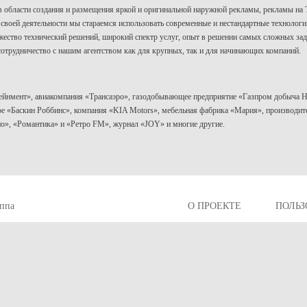
 области создания и размещения яркой и оригинальной наружной рекламы, рекламы на 
 своей деятельности мы стараемся использовать современные и нестандартные технологи
ество технический решений, широкий спектр услуг, опыт в решении самых сложных зад
отрудничество с нашим агентством как для крупных, так и для начинающих компаний.
ейнмент», авиакомпания «Трансаэро», газодобывающее предприятие «Газпром добыча 
е «Баскин Роббинс», компания «KIA Motors», мебельная фабрика «Мария», производите
о», «Романтика» и «Ретро FM», журнал «JOY» и многие другие.
уппа
О ПРОЕКТЕ
ПОЛЬЗ