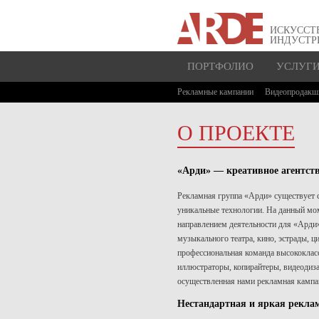
ИСКУССТ
ИНДУСТР
ПОРТФОЛИО
УСЛУГ
Рекламные кампании
Видеопродакш
О ПРОЕКТЕ
«Арди» — креативное агентств
Рекламная группа «Арди» существует с
уникальные технологии. На данный мо
направлением деятельности для «Арди»
музыкального театра, кино, эстрады, 
профессиональная команда высококлас
иллюстраторы, копирайтеры, видеодиза
осуществленная нами рекламная кампан
Нестандартная и яркая рекла