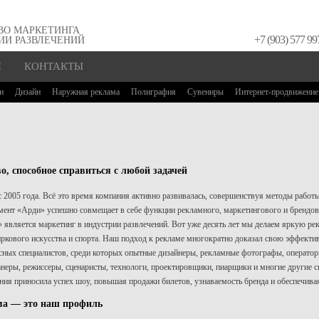
ВО МАРКЕТИНГА
+7 (903) 577 99
ИИ РАЗВЛЕЧЕНИЙ
И
КОНТАКТЫ
н
Дизайн
Наружная реклама
Полиграфия
Сувениры
Интернет-продвижение
о, способное справиться с любой задачей
 2005 года. Всё это время компания активно развивалась, совершенствуя методы работ
мент «Арди» успешно совмещает в себе функции рекламного, маркетингового и брендов
 является маркетинг в индустрии развлечений. Вот уже десять лет мы делаем яркую ре
циркового искусства и спорта. Наш подход к рекламе многократно доказал свою эффектив
сных специалистов, среди которых опытные дизайнеры, рекламные фотографы, операто
неры, режиссеры, сценаристы, технологи, проектировщики, пиарщики и многие другие с
ия приносила успех шоу, повышая продажи билетов, узнаваемость бренда и обеспечива
ма — это наш профиль