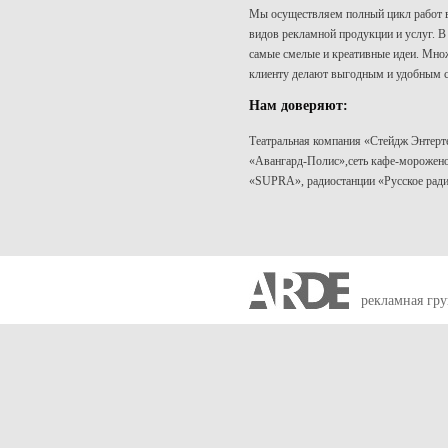
Мы осуществляем полный цикл работ в
видов рекламной продукции и услуг. В
самые смелые и креативные идеи. Множ
клиенту делают выгодным и удобным с
Нам доверяют:
Театральная компания «Стейдж Энтерт
«Авангард-Полис»,сеть кафе-морожено
«SUPRA», радиостанции «Русское ради
рекламная гр