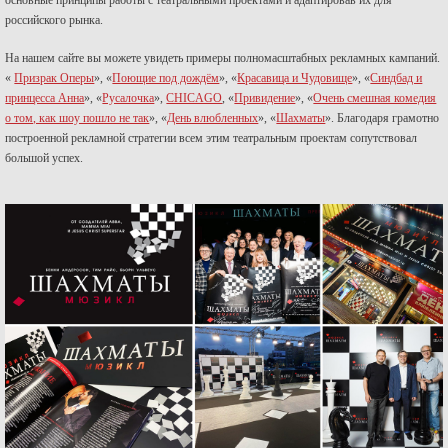
основные принципы работы с театральными проектами и адаптировав их для
российского рынка.
На нашем сайте вы можете увидеть примеры полномасштабных рекламных кампаний.
«
Призрак Оперы
», «
Поющие под дождём
», «
Красавица и Чудовище
», «
Синдбад и
принцесса Анна
», «
Русалочка
»,
CHICAGO
, «
Привидение
», «
Очень смешная комедия
о том, как шоу пошло не так
», «
День влюбленных
», «
Шахматы
». Благодаря грамотно
построенной рекламной стратегии всем этим театральным проектам сопутствовал
большой успех.