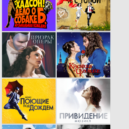
кейвижуал в стиле
летний кей-вижуал
комикса нового
мюзикла «Ничего не
мюзикла
бойся, я с тобой» с
«Элементарно,
стиле стрит-арта
Хадсон или дело о
собаке Б.»
Рекламная кампания
Рекламная
мюзикла «Призрак
кампания,
Оперы»
доказавшая свою
эффективность.
Профессиональная
Рекламная кампания
адаптация
мюзикла
легендарного
«Привидение»​.
брэнда.