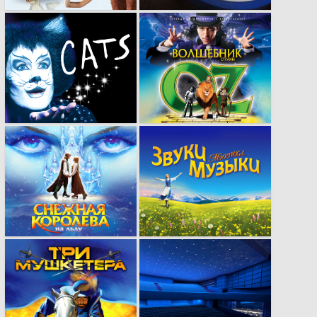
Умение работать с
Реклама, способная
известными
заворожить своим
брендами.
исполнением.
Мы умеем найти
Грамотно выбранное
нужный подход к
стилистическое
рекламе.
исполнение
рекламы.
Проведение
Деликатное
оригинальных
преображение,
рекламных
которое принесло
кампаний от начала
популярность.