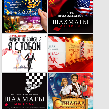
Новогодняя
Новый кей-вижуал
адаптация кей-
мюзикла
вижуалов мюзиклов
«Шахматы»
для сувенирной
полиграфии
Кей-вижуал нового
Оформление
мюзикла от
премьеры спектакля
компании «Бродвей
«Очень смешная
Москва».
комедия о том, как
ШОУ ПОШЛО НЕ
ТАК»
Рекламная кампания
Герои восточной
мюзикла
сказки: от идеи до
«Шахматы» в
воплощения.
России