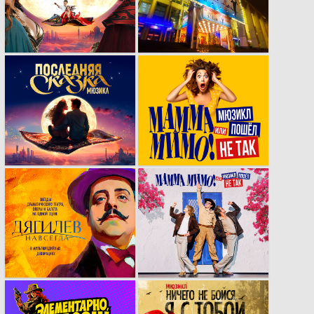
мюзикла
«Ничего не бойся, я
«Последняя сказка»
с тобой»
на основе
фотосессии
разработка
МАММА МИМО.
кейвижуала для
Концепция,
мюзикла
нейминг, логотип,
«Последняя сказка»
визуал, сайт.
Визуальный стиль,
МАММА МИМО.
афиши и
Серия пародийных
мультимедийный
постеров для
контент для
репертуара
мультижанрового
легендарного
спектакля ​​«Дягилев
Семиозёрского
навсегда».
театра «​
Отверженные».