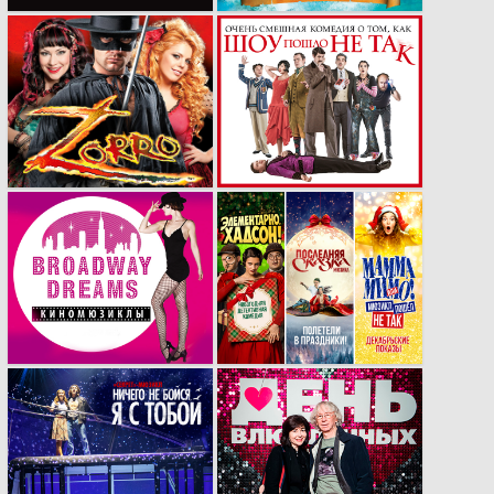
Рекламная кампания
Масштабная
мюзикла «ZORRO»
рекламная кампания
спектакля «Очень
смешная комедия о
том, как ШОУ
ПОШЛО НЕ
ТАК».Что было
сделано?
Подробный обзор.
​Рекламные
Новогодние
материалы для
вижуалы мюзиклов
компании «Бродвей
«Последняя сказка»,
Москва»​
«Элементарно,
Хадсон»​​ и «Мамма
Мимо» в МДМ
Рекламный ролик
Премьера мюзикла
мюзикла «НИЧЕГО
за столиками «День
НЕ БОЙСЯ, Я С
влюбленных».
ТОБОЙ»