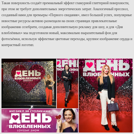
Такая поверхность создаёт премиальный эффект гламурной глиттерной поверхности,
при этом не требует дополнительных энергетических затрат. Аналогичный прессвол,
созданный нами для премьеры «Первого свидания», имел большой успех, популярные
новостные ресурсы активно размещали на своих страницах привлекательные
изображения селебрити, создавая дополнительную рекламу для шоу, и для «Дня
влюблённых» мы подготовили новый, максимально выразительный фон для
фотосъёмки, используя эффектные цветовые переходы, крупное изображение сердца и
контрастный логотип.