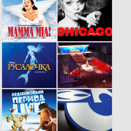
Яркая рекламная
Яркая и эпатажная
кампания в
реклама для сферы
несколько этапов.
развлечений.
Воплощение
Новый взгляд на
атмосферы сказки в
привычные вещи.
рекламе.
Сенсационная
Оформление
реклама для
мероприятий любой
сенсационных
сложности и
проектов.
направленности.