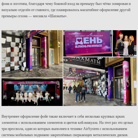
фона и логотипа, благодаря чему боковой вход на премьеру был чётко зонирован и
визуально отделён от главного, где планировалось масштабное оформление другой
премьеры сезона — мюзикла «Шахматы».
Внутреннее оформление фойе также включает в себя несколько крупных ярких
элементов с использованием элементов и цветов кей-вижуала. На этот раз это целых
три прессвола, один из которых выполнен в технике AirSystem с использованием
системы мобильных подвижно закреплённых сверкающих металлических дисков.