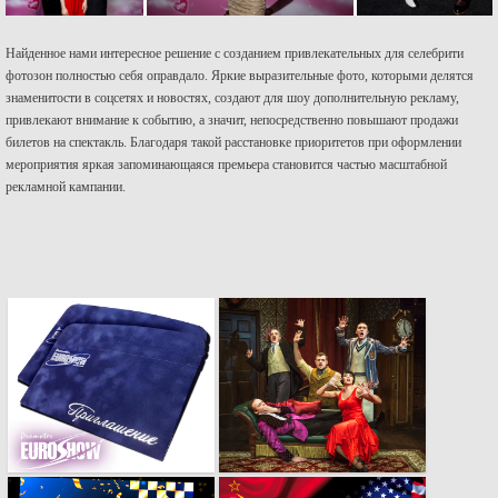
Найденное нами интересное решение с созданием привлекательных для селебрити
фотозон полностью себя оправдало. Яркие выразительные фото, которыми делятся
знаменитости в соцсетях и новостях, создают для шоу дополнительную рекламу,
привлекают внимание к событию, а значит, непосредственно повышают продажи
билетов на спектакль. Благодаря такой расстановке приоритетов при оформлении
мероприятия яркая запоминающаяся премьера становится частью масштабной
рекламной кампании.
Конверты из
Рекламный ролик
бархатной тёмно-
спектакля «Самая
синей бумаги с
смешная комедия о
серебряным
том, как ШОУ
тиснением
ПОШЛО НЕ ТАК».