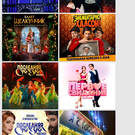
Разработка
Новый кей-вижуал
визуального стиля
музыкальной
для
комедии
мультимедийного
«Элементарно,
балета
Хадсон!»
«Щелкунчик»
Трейлер мюзикла
Новый кей-вижуал
«Последняя сказка»
мюзикла «Первое
свидание»
Обновление
Рекламная кампания
кейвижуала для
секрет-мюзикла