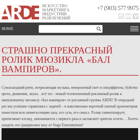
ИСКУССТВО
+7 (903) 577 9975
МАРКЕТИНГА
ИНДУСТРИИ
РАЗВЛЕЧЕНИЙ
HOME
СТРАШНО ПРЕКРАСНЫЙ
РОЛИК МЮЗИКЛА «БАЛ
ВАМПИРОВ».
Сумасшедший ритм, потрясающая музыка, невероятный свет и спецэффекты, буйство
цвета, движения, звука…всё это - новый телевизионный рекламный ролик к
нашумевшему мюзиклу «Бал вампиров» от рекламной группы ARDE! В очередной
раз мы успешно справились с задачей – в максимально короткий сжатый хронометраж
поместили всю квинтэссенцию шоу, его суть, его смысл. Ролик гипнотизирует,
притягивает взгляд, запоминается с первого раза и заставляет зрителя хотеть… Хотеть
увидеть это грандиозное шоу от Stage Entertainment!