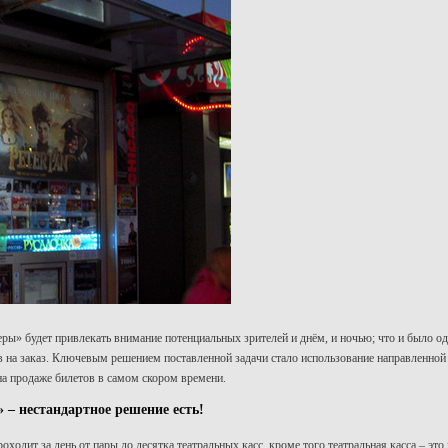
ы» будет привлекать внимание потенциальных зрителей и днём, и ночью; что и было од
 на заказ. Ключевым решением поставленной задачи стало использование направленной 
а продаже билетов в самом скором времени.
 – нестандартное решение есть!
оходит за день от пары до десятка театральных касс, кроме того театральная касса – эт