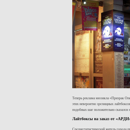
Теперь реклама мюзикла «Призрак Опер
этих невероятно зрелищных лайтбоксов
подобных шаг положительно сказался н
Лайтбоксы на заказ от «АРДИ»
Среднестатистический житель города пр