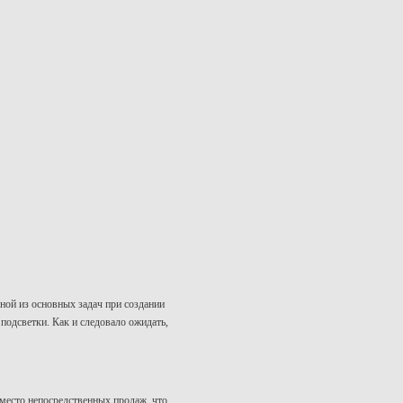
ной из основных задач при создании
подсветки. Как и следовало ожидать,
о место непосредственных продаж, что