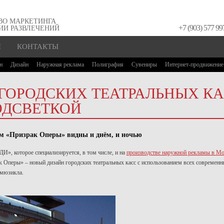
ВО МАРКЕТИНГА
+7 (903) 577 99
ИИ РАЗВЛЕЧЕНИЙ
И
КОНТАКТЫ
н
Дизайн
Наружная реклама
Полиграфия
Сувениры
Интернет-продвижение
ГОРОДСКИХ ТЕАТРАЛЬНЫХ КА
ОДСВЕТКОЙ
м «Призрак Оперы» видны и днём, и ночью
И», которое специализируется, в том числе, и на
производстве наружной рекламы в Мо
Оперы» – новый дизайн городских театральных касс с использованием всех современных
 мюзикла.