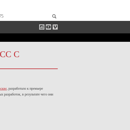
75
СС С
скве
, разработало к премьере
 разработок, в результате чего они