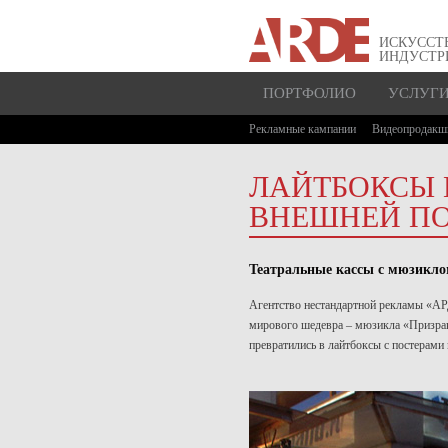
ИСКУССТ
ИНДУСТР
ПОРТФОЛИО
УСЛУГ
Рекламные кампании
Видеопродакш
ЛАЙТБОКСЫ 
ВНЕШНЕЙ П
Театральные кассы с мюзикло
Агентство нестандартной рекламы «АРД
мирового шедевра – мюзикла «Призрак 
превратились в лайтбоксы с постерами