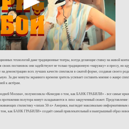
ионных технологий даже традиционные театры, всегда делающие ставку на живой контакт
своих постановок они задействуют не только традиционную «наружку» и прессу, но иду
у на демонстрацию всех лучших качеств спектакля в сжатой форме, создавая своего ро
ную. За две минуты экранного времени зритель успевает составить мнение о жанре спек
ей к актёрам.
Бродвей Москва», полумюзикла «Комедия о том, как БАНК ГРАБИЛИ» - все самые яркие
а протяжении полутора минут складываются в лихо закрученный сюжет. Представление 
ркивающих стилистику «лихих 50-х» Америки, выглядит максимально информативным и 
о том, как БАНК ГРАБИЛИ» создаёт самый привлекательный и выигрышный образ нового