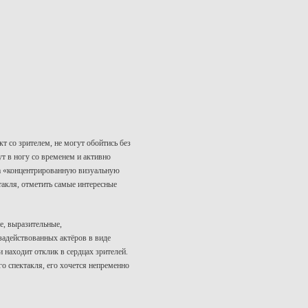
 со зрителем, не могут обойтись без
т в ногу со временем и активно
да «концентрированную визуальную
такля, отметить самые интересные
, выразительные,
задействованных актёров в виде
находит отклик в сердцах зрителей.
 спектакля, его хочется непременно