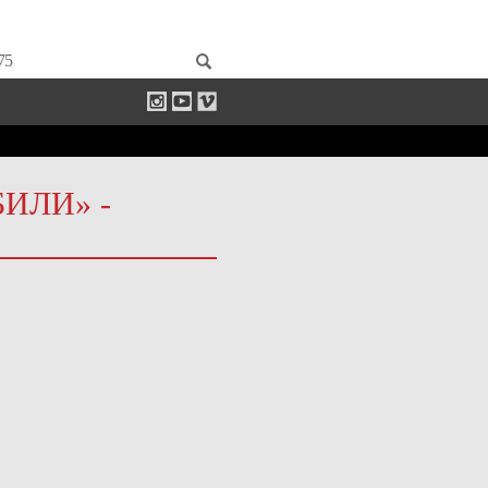
75
ИЛИ» -